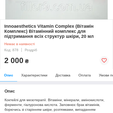
Innoaesthetics Vitamin Complex (Вітамін
Комплекс) Вітамінний комплекс для
підтримання всіх структур шкіри, 20 мл
Немає в наявності
Код: 878
Роздріб
2 000
₴
Опис
Характеристики
Доставка
Оплата
Умови п
Опис
Коктейлі для мезотерапії. Вітаміни, мінерали, амінокислоти,
ферменти, гіалуронова кислота. Заповнює брак вітамінів,
борючись зі старінням шкіри, розтяжками, випаданням