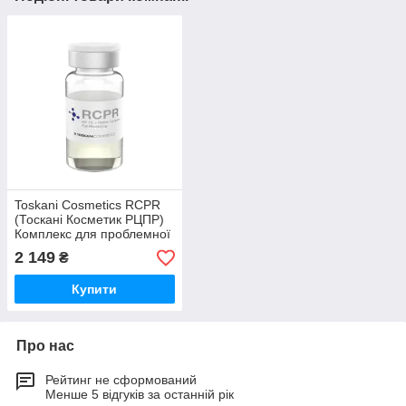
Toskani Cosmetics RCPR
(Тоскані Косметик РЦПР)
Комплекс для проблемної
шкіри. Поліревіталізант, 1
2 149
₴
x 5 мл
Купити
Про нас
Рейтинг не сформований
Менше 5 відгуків за останній рік