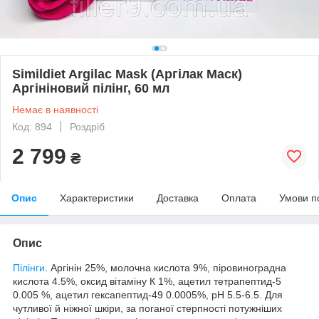
Simildiet Argilac Mask (Аргілак Маск)
Аргініновий пілінг, 60 мл
Немає в наявності
Код: 894
Роздріб
2 799
₴
Опис
Характеристики
Доставка
Оплата
Умови п
Опис
Пілінги
. Аргінін 25%, молочна кислота 9%, піровиноградна
кислота 4.5%, оксид вітаміну К 1%, ацетил тетрапептид-5
0.005 %, ацетил гексапептид-49 0.0005%, pH 5.5-6.5. Для
чутливої й ніжної шкіри, за поганої стерпності потужніших