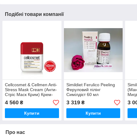
Подібні товари компанії
Cellcosmet & Cellmen Anti-
Simildiet Ferulico Peeling
Simi
Stress Mask Cream (Анти-
Феруловий пілінг
(Ман
Стріс Маск Крим) Крем-
Симілдієт 60 мл
Мигд
маска антистрес
ліфт
4 560
3 319
3 0
₴
₴
зволожувальна, 60 мл
мл
Купити
Купити
Про нас