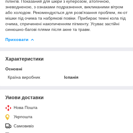
пілінгів. Показаний для шкіри з куперозом, атопічною,
зневодненою, з ознаками подразнення, викликаними вітром
або холодом. Рекомендується для розв'язання проблем, як-от
мішки під очима та набрякові повіки. Прибирає темні кола під
очима, спричинені накопиченням пігменту. Усуває застійні
синюшно-багові плями після акне та травм.
Приховати
Характеристики
Основні
Країна виробник
Іспанія
Умови доставки
Нова Пошта
Укрпошта
Самовивіз