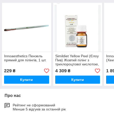
Innoaesthetics Пензель
Simildiet Yellow Peel (Єлоу
Inno
прямий для пілінгів, 1 шт.
Пив) Жовтий пілінг з
(Хеи
трихлороцтової кислотою,
15 мл (3 флакони по 5 мл)
229
4 309
1 8
₴
₴
Купити
Купити
Про нас
Рейтинг не сформований
Менше 5 відгуків за останній рік