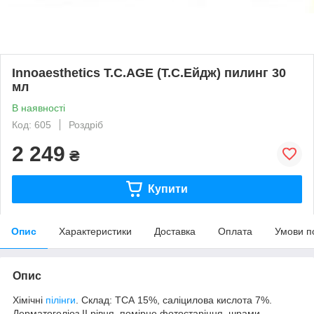
Innoaesthetics T.C.AGE (Т.С.Ейдж) пилинг 30
мл
В наявності
Код: 605
Роздріб
2 249
₴
Купити
Опис
Характеристики
Доставка
Оплата
Умови п
Опис
Хімічні
пілінги
. Склад: ТСА 15%, саліцилова кислота 7%.
Дерматогеліоз II рівня, помірне фотостаріння, шрами