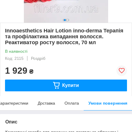
Innoaesthetics Hair Lotion inno-derma Терапія
та профілактика випадання волосся.
Реактиватор росту волосся, 70 мл
В наявності
Код: 2115
Роздріб
1 929
₴
Купити
арактеристики
Доставка
Оплата
Умови повернення
Опис
Косметичні засоби для домашнього догляду за обличчям і