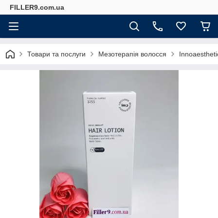
FILLER9.com.ua
Товари та послуги
Мезотерапія волосся
Innoaesthet