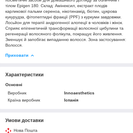
тілом Epigen 180. Склад: Амінексил, екстракт плодів
карликової пальми сереноа, нікотинамід, біотин, цукрова
кукурудза, фітопептидні фракції (PPF) з куркуми завдовжки.
Лосьйон для терапії андрогенної алопеції в чоловіків і жінок.
Сприяє епігенетичній трансформації волосяної цибулини та
регенерації волосяного фолікула, покращує його живлення.
Зменшує й запобігає випаданню волосся. Зона застосування:
Волосся.
Приховати
Характеристики
Основні
Виробник
Innoaesthetics
Країна виробник
Іспанія
Умови доставки
Нова Пошта