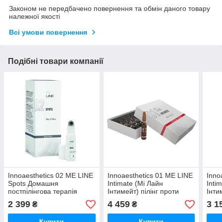
Законом не передбачено повернення та обмін даного товару
належної якості
Всі умови повернення
Подібні товари компанії
Innoaesthetics 02 ME LINE
Innoaesthetics 01 ME LINE
Inno
Spots Домашня
Intimate (Мі Лайн
Inti
постпілінгова терапія
Інтимейт) пілінг проти
Інти
осередкової
гіперпігментації в інтимних
пост
2 399
4 459
3 1
₴
₴
гіперпігментації, 10 мл
зонах, 6×2 мл
Купити
Купити