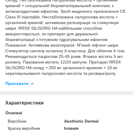
кремній + спеціальний біоревіталізувальний комплекс з
антиоксидантним ефектом. Засіб медичного призначення CE
Class III Injectable. Нестабілізована гіалуронова кислота +
органічний кремній: антивікова регенерація та стимуляція
шкіри. RRS® SILISORG HA найбільшим способом
використовується, як препарат для дермальної
біоревіталізації з потужним гідратувальним ефектом.
Показання: Антивікова мезотерапія. М'який ліфтинг шкіри.
Стимулятор синтезу колагену й еластину. Для обличчя й тіла.
Рекомендується пацієнтам 25-45 років. Флакон містить 5 мл
розчину. Паковання містить 12/24 ампули. Препарат RRS®
SILISORG HA склад: • 250 мг органічного кремнію + 10 мг
неретикульованої гіалуронової кислоти та ресвератролу.
Приховати
Характеристики
Основні
Виробник
Aesthetic Dermal
Країна виробник
Іспанія