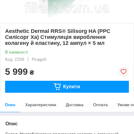
Aesthetic Dermal RRS® Silisorg HA (РРС
Силісорг Ха) Стимуляція вироблення
колагену й еластину, 12 ампул × 5 мл
В наявності
Код: 2258
Роздріб
5 999
₴
Купити
Опис
Характеристики
Доставка
Оплата
Умови п
Опис
Склад: Нестабілізована гіалуронова кислота + органічний