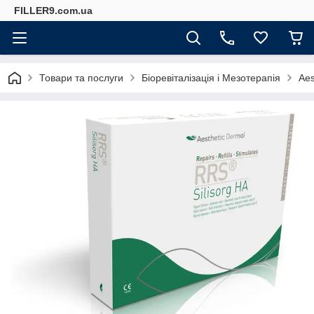
FILLER9.com.ua
Товари та послуги
Біоревіталізація і Мезотерапія
Aes