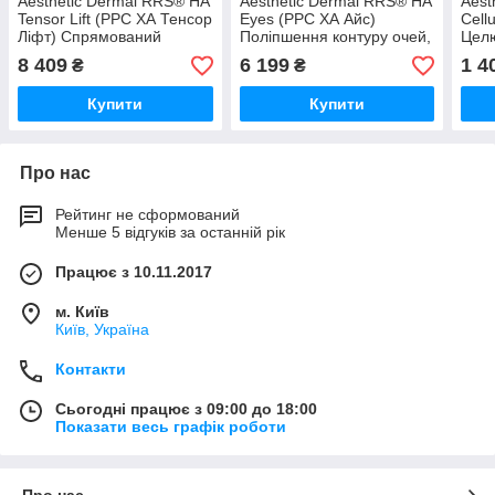
Aesthetic Dermal RRS® HA
Aesthetic Dermal RRS® HA
Aest
Tensor Lift (РРС ХА Тенсор
Eyes (РРС ХА Айс)
Cell
Ліфт) Спрямований
Поліпшення контуру очей,
Целю
ліфтинг шкіри, 6 флаконів
12×1,5 мл
ліпо
8 409
6 199
1 4
₴
₴
× 5 мл
× 10
Купити
Купити
Про нас
Рейтинг не сформований
Менше 5 відгуків за останній рік
Працює з 10.11.2017
м. Київ
Київ, Україна
Контакти
Сьогодні працює з 09:00 до 18:00
Показати весь графік роботи