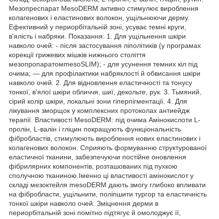
Мезопреспарат MesoDERM активно стимулює вироблення
колагенових і еластинових волокон, ущільнюючи дерму.
Ефективний у периорбітальній зоні, усуває темні круги,
в'ялість і набряки. Показання: 1. Для ущільнення шкіри
навколо очей: - після застосування ліполітиків (у програмах
корекції грижевих мішків нижнього століття
мезопропаратомmesoSLIM); - для усунення темних кіл під
очима; — для профілактики набряклості й обвисання шкіри
навколо очей. 2. Для відновлення еластичності та тонусу
тонкої, в'ялої шкіри обличчя, шиї, декольте, рук. 3. Тьмяний,
сірий колір шкіри, локальні зони гіперпігментації. 4. Для
лікування зморщок у комплексних протоколах антиейдж
терапії. Властивості MesoDERM: під очима Амінокислоти L-
пролін, L-валін і гліцин покращують функціональність
фібробластів, стимулюють вироблення нових еластинових і
колагенових волокон. Сприяють формуванню структурованої
еластичної тканини, забезпечуючи постійне оновлення
фібрилярних компонентів, розташованих під пухкою
сполучною тканиною.Іменно ці властивості амінокислот у
складі мезоктейля mesoDERM дають змогу глибоко впливати
на фібробласти, ущільнити, поліпшити тургор та еластичність
тонкої шкіри навколо очей. Зміцнення дерми в
периорбітальній зоні помітно підтягує й омолоджує її,