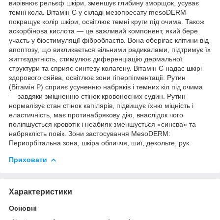
вирівнює рельєф шкіри, зменшує глибину зморщок, усуває
темні кола. Вітамін C у складі мезопресату mesoDERM
покращує колір шкіри, освітлює темні круги під очима. Також
аскорбінова кислота — це важливий компонент, який бере
участь у біостимуляції фібробластів. Вона оберігає клітини від
апоптозу, що викликається вільними радикалами, підтримує їх
життєздатність, стимулює диференціацію дермальної
структури та сприяє синтезу колагену. Вітамін C надає шкірі
здорового сяйва, освітлює зони гіперпігментації. Рутин
(Вітамін Р) сприяє усуненню набряків і темних кіл під очима
— завдяки зміцненню стінок кровоносних судин. Рутин
нормалізує стан стінок капілярів, підвищує їхню міцність і
еластичність, має протинабрякову дію, внаслідок чого
поліпшується кровотік і неабияк зменшується «синєва» та
набряклість повік. Зони застосування MesoDERM:
Периорбітальна зона, шкіра обличчя, шиї, декольте, рук.
Приховати
Характеристики
Основні