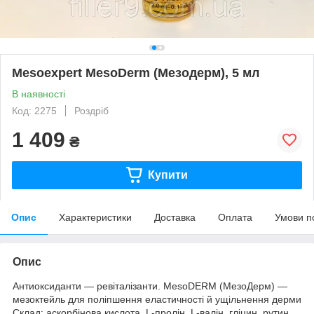
Mesoexpert MesoDerm (Мезодерм), 5 мл
В наявності
Код: 2275
Роздріб
1 409
₴
Купити
Опис
Характеристики
Доставка
Оплата
Умови п
Опис
Антиоксиданти — ревіталізанти. MesoDERM (МезоДерм) —
мезоктейль для поліпшення еластичності й ущільнення дерми
Склад: аскорбінова кислота, L-пролін, L-валін, гліцин, рутин.