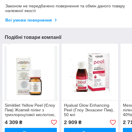
Законом не передбачено повернення та обмін даного товару
належної якості
Всі умови повернення
Подібні товари компанії
Simildiet Yellow Peel (Єлоу
Hyalual Glow Enhancing
Meso
Пив) Жовтий пілінг з
Peel (Глоу Энхасинг Пив),
пілі
трихлороцтової кислотою,
50 мл
40%/
15 мл (3 флакони по 5 мл)
40%.
4 309
2 909
2 7
₴
₴