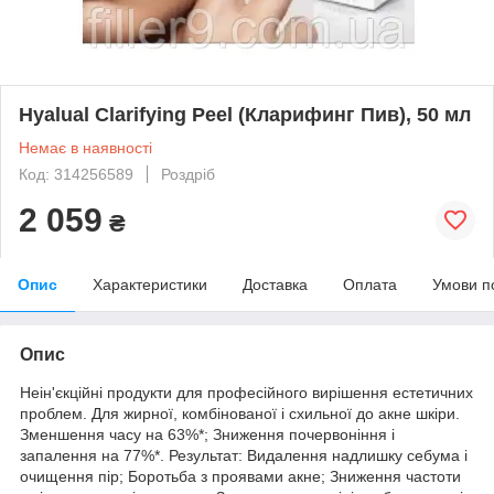
Hyalual Clarifying Peel (Кларифинг Пив), 50 мл
Немає в наявності
Код: 314256589
Роздріб
2 059
₴
Опис
Характеристики
Доставка
Оплата
Умови п
Опис
Неін'єкційні продукти для професійного вирішення естетичних
проблем. Для жирної, комбінованої і схильної до акне шкіри.
Зменшення часу на 63%*; Зниження почервоніння і
запалення на 77%*. Результат: Видалення надлишку себума і
очищення пір; Боротьба з проявами акне; Зниження частоти