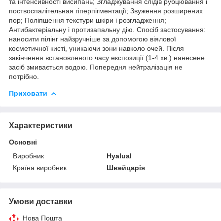
та інтенсивності висипань; Згладжування слідів рубцювання і
поствоспалітельная гіперпігментації; Звуження розширених
пор; Поліпшення текстури шкіри і розгладження;
Антибактеріальну і протизапальну дію. Спосіб застосування:
наносити пілінг найзручніше за допомогою віялової
косметичної кисті, уникаючи зони навколо очей. Після
закінчення встановленого часу експозиції (1-4 хв.) нанесене
засіб змивається водою. Попередня нейтралізація не
потрібно.
Приховати
Характеристики
Основні
Виробник
Hyalual
Країна виробник
Швейцарія
Умови доставки
Нова Пошта