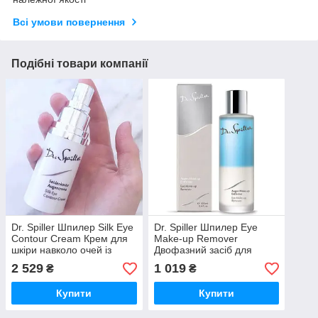
Всі умови повернення
Подібні товари компанії
Dr. Spiller Шпилер Silk Eye
Dr. Spiller Шпилер Eye
Contour Cream Крем для
Make-up Remover
шкіри навколо очей із
Двофазний засіб для
протеїнами шовку, 20 мл
зняття макіяжу з очей, 200
2 529
1 019
₴
₴
мл
Купити
Купити