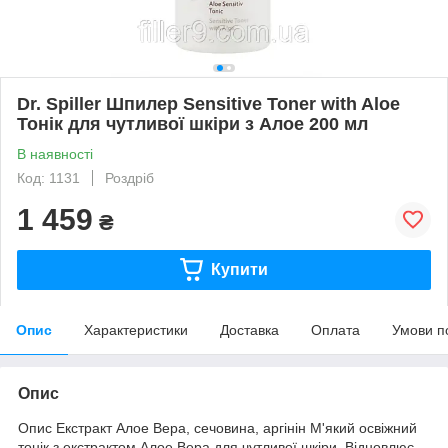
Dr. Spiller Шпилер Sensitive Toner with Aloe
Тонік для чутливої шкіри з Алое 200 мл
В наявності
Код: 1131
Роздріб
1 459
₴
Купити
Опис
Характеристики
Доставка
Оплата
Умови п
Опис
Опис Екстракт Алое Вера, сечовина, аргінін М'який освіжний
тонік з екстрактом Алое Вера для чутливої шкіри. Відновлює