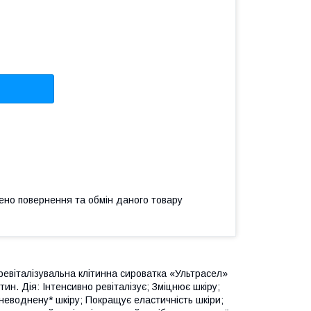
ено повернення та обмін даного товару
віталізувальна клітинна сироватка «Ультрасел»
тин. Дія: Інтенсивно ревіталізує; Зміцнює шкіру;
зневоднену* шкіру; Покращує еластичність шкіри;