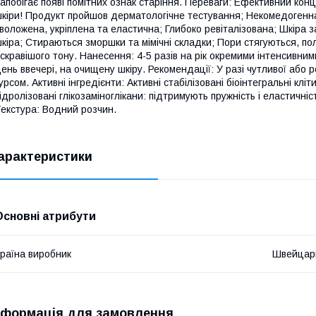
апобігає появі помітних ознак старіння. Переваги: Ефективний кон
кіри! Продукт пройшов дерматологічне тестування; Некомедогенна;
воложена, укріплена та еластична; Глибоко ревіталізована; Шкіра 
кіра; Стираються зморшки та мімічні складки; Пори стягуються, по
скравішого тону. Нанесення: 4-5 разів на рік окремими інтенсивним
ень ввечері, на очищену шкіру. Рекомендації: У разі чутливої або р
урсом. Активні інгредієнти: Активні стабілізовані біоінтегральні кл
ідролізовані глікозаміноглікани: підтримують пружність і еластичні
екстура: Водний розчин.
арактеристики
Основні атрибути
раїна виробник
Швейцар
нформація для замовлення