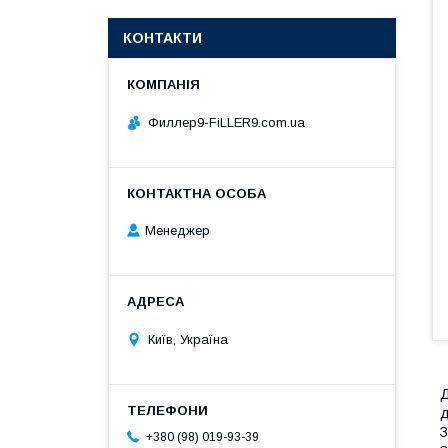
КОНТАКТИ
Филлер9-FiLLER9.com.ua
Менеджер
Київ, Україна
Д
д
З
+380 (98) 019-93-39