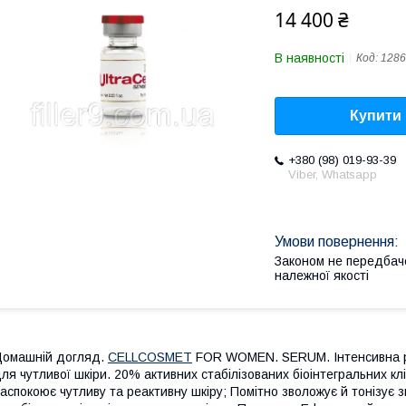
14 400 ₴
В наявності
Код:
1286
Купити
+380 (98) 019-93-39
Viber, Whatsapp
Законом не передбач
належної якості
омашній догляд.
CELLCOSMET
FOR WOMEN. SERUM. Інтенсивна ре
ля чутливої шкіри. 20% активних стабілізованих біоінтегральних клі
аспокоює чутливу та реактивну шкіру; Помітно зволожує й тонізує 