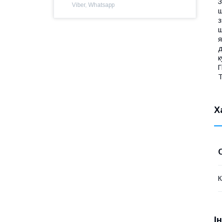
З
Viber, Whatsapp
ш
з
ш
я
д
к
Г
Т
Х
К
І