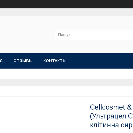
АС
OТЗЫВЫ
КОНТАКТЫ
Cellcosmet & 
(Ультрацел С
клітинна сир