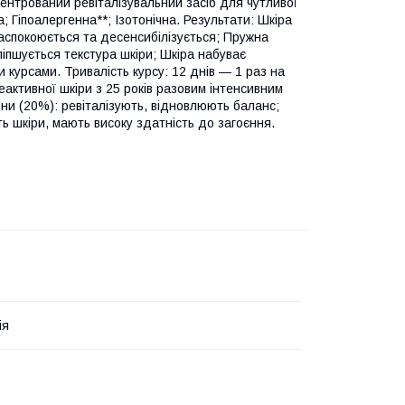
центрований ревіталізувальний засіб для чутливої
 Гіпоалергенна**; Ізотонічна. Результати: Шкіра
заспокоюється та десенсибілізується; Пружна
ліпшується текстура шкіри; Шкіра набуває
и курсами. Тривалість курсу: 12 днів — 1 раз на
еактивної шкіри з 25 років разовим інтенсивним
ітини (20%): ревіталізують, відновлюють баланс;
сть шкіри, мають високу здатність до загоєння.
ія