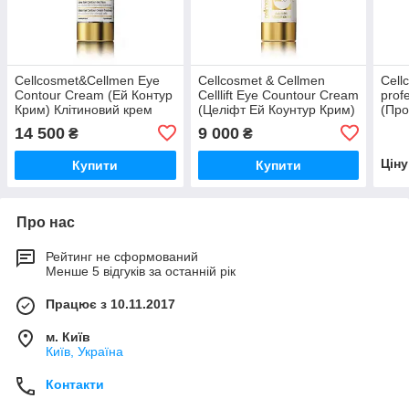
Cellcosmet&Cellmen Eye
Cellcosmet & Cellmen
Cell
Contour Cream (Ей Контур
Celllift Eye Countour Cream
prof
Крим) Клітиновий крем
(Целіфт Ей Коунтур Крим)
(Пр
для шкіри навколо очей із
Клітковий крем-ліфтинг
Проф
14 500
9 000
₴
₴
дозатором, 30 мл
для шкіри
крем
Цін
Купити
Купити
Про нас
Рейтинг не сформований
Менше 5 відгуків за останній рік
Працює з 10.11.2017
м. Київ
Київ, Україна
Контакти