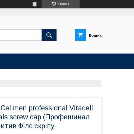
Кошик
Кошик
Cellmen professional Vitacell
ials screw cap (Профешинал
итив Філс скріпу