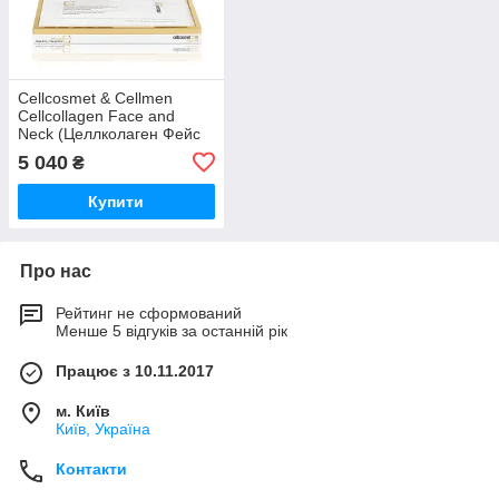
Cellcosmet & Cellmen
Cellcollagen Face and
Neck (Целлколаген Фейс
енд Нек) Кліткова маска-
5 040
₴
вуаль для шкіри
Купити
Про нас
Рейтинг не сформований
Менше 5 відгуків за останній рік
Працює з 10.11.2017
м. Київ
Київ, Україна
Контакти