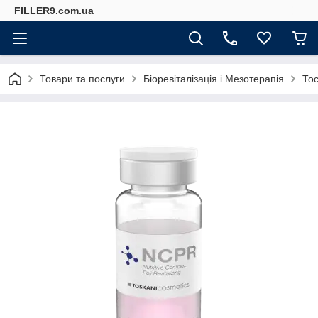
FILLER9.com.ua
Товари та послуги
Біоревіталізація і Мезотерапія
Тос