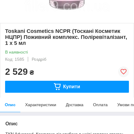
Toskani Cosmetics NCPR (Тоскані Косметик
НЦПР) Поживний комплекс. Поліревіталізант,
1 x 5 мл
В наявності
Код: 1585
Роздріб
2 529
₴
Купити
Опис
Характеристики
Доставка
Оплата
Умови п
Опис
TKN Advansed. Комплекс діє глибоко в шкірі завдяки своєму