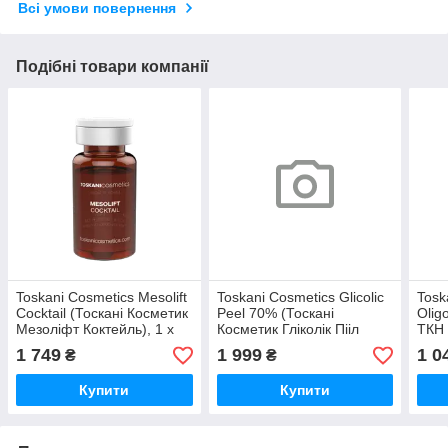
Всі умови повернення
Подібні товари компанії
Toskani Cosmetics Mesolift
Toskani Cosmetics Glicolic
Tosk
Cocktail (Тоскані Косметик
Peel 70% (Тоскані
Olig
Мезоліфт Коктейль), 1 x
Косметик Гліколік Пііл
ТКН 
10 мл
70%) Гліколевий пілінг
Від
1 749
1 999
1 0
₴
₴
70%, 50 мл
віта
Купити
Купити