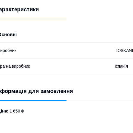
арактеристики
Основні
иробник
TOSKANI
раїна виробник
Іспанія
нформація для замовлення
іна:
1 650 ₴