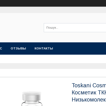
АС
OТЗЫВЫ
КОНТАКТЫ
Toskani Cosm
Косметик ТК
Низькомолек