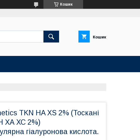
Кошик
Кошик
etics TKN HA XS 2% (Тоскані
Н ХА ХС 2%)
улярна гіалуронова кислота.