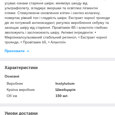
усуває ознаки старіння шкіри, мінімізує шкоду від
ультрафіолету, згладжує зморшки та освітлює пігментні
плями. Стимулюючи оновлення клітин і синтез колагену,
повертає рівний тон і гладкість шкіри. Екстракт чорної троянди
діє як потужний антиоксидант, регулює вироблення себуму та
захищає шкіру від старіння. Провітамін B5 і алантоїн глибоко
зволожують і заспокоюють шкіру. Активні інгредієнти: •
Мікроінкапсульований стабільний ретинол, • Екстракт чорної
троянди, • Провітамін b5, • Алантоїн
Приховати
Характеристики
Основні
Виробник
Instytutum
Країна виробник
Швейцарія
Об`єм
150 мл
Умови доставки