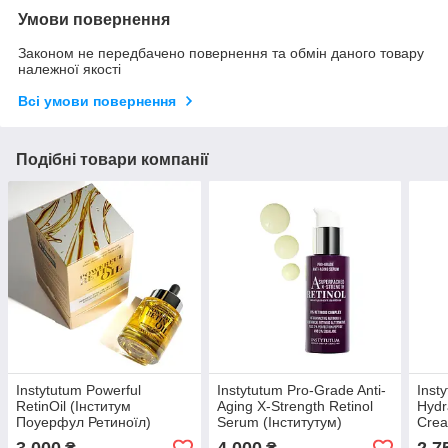
Умови повернення
Законом не передбачено повернення та обмін даного товару
належної якості
Всі умови повернення
Подібні товари компанії
Instytutum Powerful
Instytutum Pro-Grade Anti-
Inst
RetinOil (Інститум
Aging X-Strength Retinol
Hydr
Поуерфул Ретиноїл)
Serum (Інститутум)
Crea
Концентрована олія з
сироватка з ретинолом 30
Гідр