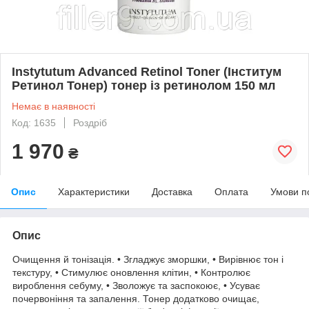
Instytutum Advanced Retinol Toner (Інститум
Ретинол Тонер) тонер із ретинолом 150 мл
Немає в наявності
Код: 1635
Роздріб
1 970
₴
Опис
Характеристики
Доставка
Оплата
Умови п
Опис
Очищення й тонізація. • Згладжує зморшки, • Вирівнює тон і
текстуру, • Стимулює оновлення клітин, • Контролює
вироблення себуму, • Зволожує та заспокоює, • Усуває
почервоніння та запалення. Тонер додатково очищає,