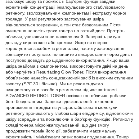
зволожує шкіру та посилює її бар'єрні функції завдяки
ефективній концентрації інкапсульованого стабілізованого
ретинолу, зволожувальним компонентам і екстракту чорної
троянди. У разі регулярного застосування шкіра
відновлюється зсередини, а тон стає бездоганним.Після
очищення нанесіть трохи тонера на ватний диск. Протріть
обличчя, уникаючи зони навколо очей. Завершіть ритуал
догляду сироваткою або кремом. Якщо ви вперше
користуєтеся засобом із ретинолом, частоту застосування
збільшуйте поступово: починайте з використання через день і
поступово доведіть до щоденного використання. Якщо ваша
шкіра знайома з компонентом, використовуйте двічі на день
або чергуйте з Resurfacing Glow Toner. Після використання
обов'язково нанесіть сонцезахисний засіб із високим ступенем
захисту (SPF 30 і більше). Ми не рекомендуємо
використовувати засоби з ретинолом під час вагітності.
ADVANCED RETINOL TONER освіжає тон обличчя, роблячи
його бездоганним. Завдяки вдосконаленій технології
проникнення інгредієнтів ультрастабілізовані молекули
ретинолу проникають у глибокі шари епідермісу, відновлюючи
шкіру зсередини та посилюючи її бар'єрну функцію. Ретинол у
складі тонера мікроінкапсульований, що дає змогу
продовжити термін його дії, забезпечити максимальну
ефективність і мінімізувати ризик появи подразнення. Тонер