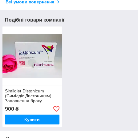
Всі умови повернення
Подібні товари компанії
Simildiet Distonicum
(Симілдіє Дистоницям)
Заповнення браку
вітамінів і заліза 30 капсул
900
₴
Купити