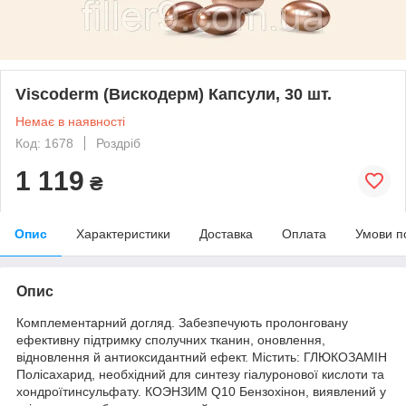
Viscoderm (Вискодерм) Капсули, 30 шт.
Немає в наявності
Код: 1678
Роздріб
1 119
₴
Опис
Характеристики
Доставка
Оплата
Умови п
Опис
Комплементарний догляд. Забезпечують пролонговану
ефективну підтримку сполучних тканин, оновлення,
відновлення й антиоксидантний ефект. Містить: ГЛЮКОЗАМІН
Полісахарид, необхідний для синтезу гіалуронової кислоти та
хондроїтинсульфату. КОЭНЗИМ Q10 Бензохінон, виявлений у