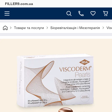
FILLER9.com.ua
Товари та послуги
Біоревіталізація і Мезотерапія
Vi