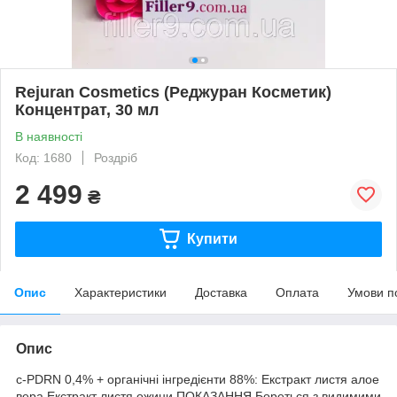
Rejuran Cosmetics (Реджуран Косметик)
Концентрат, 30 мл
В наявності
Код: 1680
Роздріб
2 499
₴
Купити
Опис
Характеристики
Доставка
Оплата
Умови п
Опис
c-PDRN 0,4% + органічні інгредієнти 88%: Екстракт листя алое
вера Екстракт листя ожини ПОКАЗАННЯ Бореться з видимими