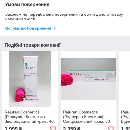
Умови повернення
Законом не передбачено повернення та обмін даного товару
належної якості
Всі умови повернення
Подібні товари компанії
Rejuran Cosmetics
Rejuran Cosmetics
Reju
(Реджуран Косметик)
(Реджуран Косметик)
(Ред
Зволожувальний крем, 40
Сонцезахисний крем, 50
Відн
мл
мл
зони
1 999
2 359
1 5
₴
₴