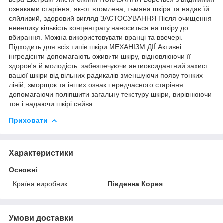
ознаками старіння, як-от втомлена, тьмяна шкіра та надає їй
сяйливий, здоровий вигляд ЗАСТОСУВАННЯ Після очищення
невелику кількість концентрату наноситься на шкіру до
вбирання. Можна використовувати вранці та ввечері.
Підходить для всіх типів шкіри МЕХАНІЗМ ДІЇ Активні
інгредієнти допомагають оживити шкіру, відновлюючи її
здоров'я й молодість: забезпечуючи антиоксидантний захист
вашої шкіри від вільних радикалів зменшуючи появу тонких
ліній, зморщок та інших ознак передчасного старіння
допомагаючи поліпшити загальну текстуру шкіри, вирівнюючи
тон і надаючи шкірі сяйва
Приховати
Характеристики
Основні
Країна виробник
Південна Корея
Умови доставки