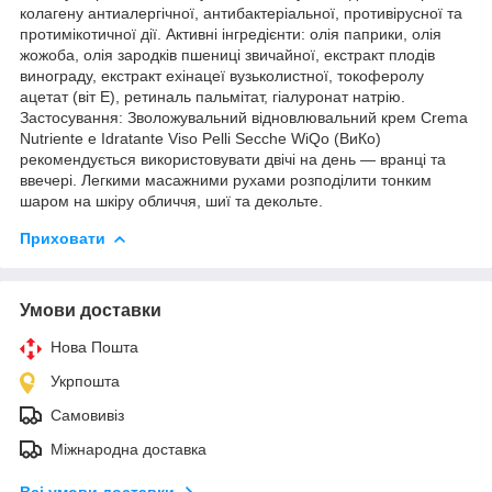
колагену антиалергічної, антибактеріальної, противірусної та
протимікотичної дії. Активні інгредієнти: олія паприки, олія
жожоба, олія зародків пшениці звичайної, екстракт плодів
винограду, екстракт ехінацеї вузьколистної, токоферолу
ацетат (віт Е), ретиналь пальмітат, гіалуронат натрію.
Застосування: Зволожувальний відновлювальний крем Crema
Nutriente e Idratante Viso Pelli Secche WiQo (ВиКо)
рекомендується використовувати двічі на день — вранці та
ввечері. Легкими масажними рухами розподілити тонким
шаром на шкіру обличчя, шиї та декольте.
Приховати
Умови доставки
Нова Пошта
Укрпошта
Самовивіз
Міжнародна доставка
Всі умови доставки