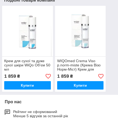
Подібні товари компанії
Крем для сухої та дуже
WIQOmed Crema Viso
сухої шкіри WiQo Об'єм 50
p.norm-miste (Крема Візо
мл
Норм-Міст) Крем для
нормальної шкіри, 50 мл
1 859
1 859
₴
₴
Купити
Купити
Про нас
Рейтинг не сформований
Менше 5 відгуків за останній рік