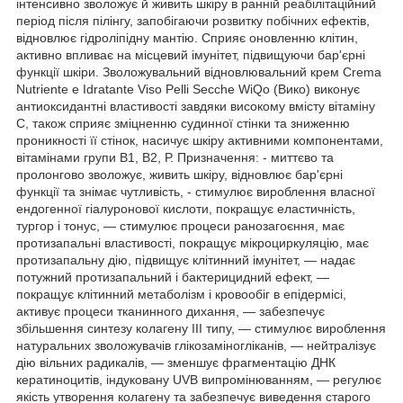
інтенсивно зволожує й живить шкіру в ранній реабілітаційний
період після пілінгу, запобігаючи розвитку побічних ефектів,
відновлює гідроліпідну мантію. Сприяє оновленню клітин,
активно впливає на місцевий імунітет, підвищуючи бар'єрні
функції шкіри. Зволожувальний відновлювальний крем Crema
Nutriente e Idratante Viso Pelli Secche WiQo (Вико) виконує
антиоксидантні властивості завдяки високому вмісту вітаміну
С, також сприяє зміцненню судинної стінки та зниженню
проникності її стінок, насичує шкіру активними компонентами,
вітамінами групи В1, В2, Р. Призначення: - миттєво та
пролонгово зволожує, живить шкіру, відновлює бар'єрні
функції та знімає чутливість, - стимулює вироблення власної
ендогенної гіалуронової кислоти, покращує еластичність,
тургор і тонус, — стимулює процеси ранозагоєння, має
протизапальні властивості, покращує мікроциркуляцію, має
протизапальну дію, підвищує клітинний імунітет, — надає
потужний протизапальний і бактерицидний ефект, —
покращує клітинний метаболізм і кровообіг в епідермісі,
активує процеси тканинного дихання, — забезпечує
збільшення синтезу колагену III типу, — стимулює вироблення
натуральних зволожувачів глікозаміногліканів, — нейтралізує
дію вільних радикалів, — зменшує фрагментацію ДНК
кератиноцитів, індуковану UVB випромінюванням, — регулює
якість утворення колагену та забезпечує виведення старого