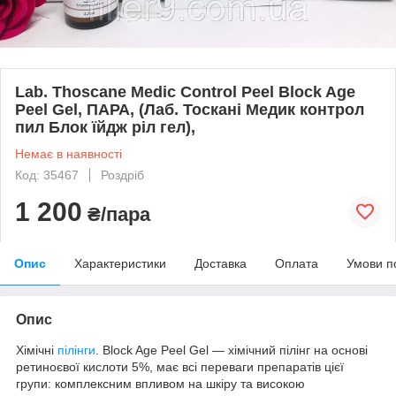
Lab. Thoscane Medic Control Peel Block Age
Peel Gel, ПАРА, (Лаб. Тоскані Медик контрол
пил Блок їйдж ріл гел),
Немає в наявності
Код: 35467
Роздріб
1 200
₴/пара
Опис
Характеристики
Доставка
Оплата
Умови п
Опис
Хімічні
пілінги
. Block Age Peel Gel — хімічний пілінг на основі
ретиноєвої кислоти 5%, має всі переваги препаратів цієї
групи: комплексним впливом на шкіру та високою