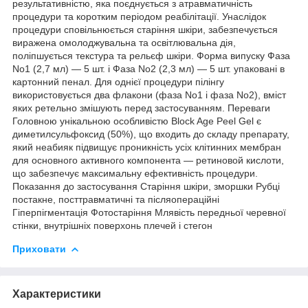
результативністю, яка поєднується з атравматичність
процедури та коротким періодом реабілітації. Унаслідок
процедури сповільнюється старіння шкіри, забезпечується
виражена омолоджувальна та освітлювальна дія,
поліпшується текстура та рельєф шкіри. Форма випуску Фаза
No1 (2,7 мл) — 5 шт. і Фаза No2 (2,3 мл) — 5 шт. упаковані в
картонний пенал. Для однієї процедури пілінгу
використовується два флакони (фаза No1 і фаза No2), вміст
яких ретельно змішують перед застосуванням. Переваги
Головною унікальною особливістю Block Age Peel Gel є
диметилсульфоксид (50%), що входить до складу препарату,
який неабияк підвищує проникність усіх клітинних мембран
для основного активного компонента — ретиновой кислоти,
що забезпечує максимальну ефективність процедури.
Показання до застосування Старіння шкіри, зморшки Рубці
постакне, посттравматичні та післяопераційні
Гіперпігментація Фотостаріння Млявість передньої черевної
стінки, внутрішніх поверхонь плечей і стегон
Приховати
Характеристики