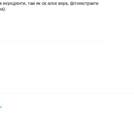
інгредієнти, такі як сік алое вера, фітоекстракти
а).
і