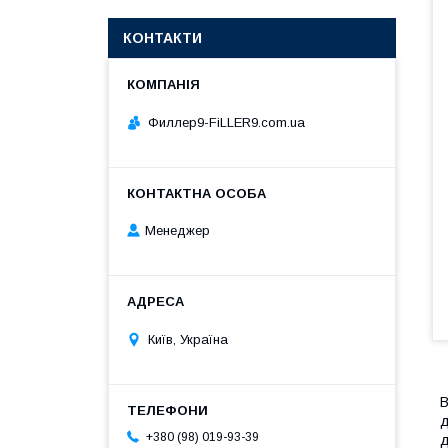
КОНТАКТИ
Филлер9-FiLLER9.com.ua
Менеджер
Київ, Україна
В
д
+380 (98) 019-93-39
д