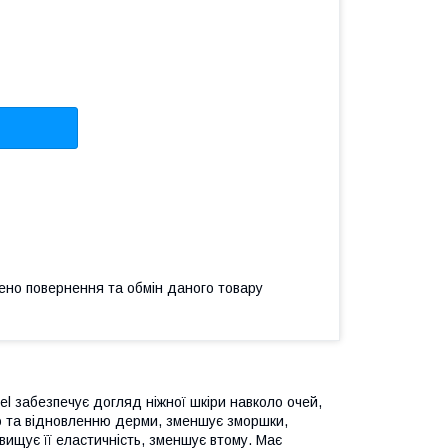
ено повернення та обмін даного товару
l забезпечує догляд ніжної шкіри навколо очей,
ню та відновленню дерми, зменшує зморшки,
вищує її еластичність, зменшує втому. Має