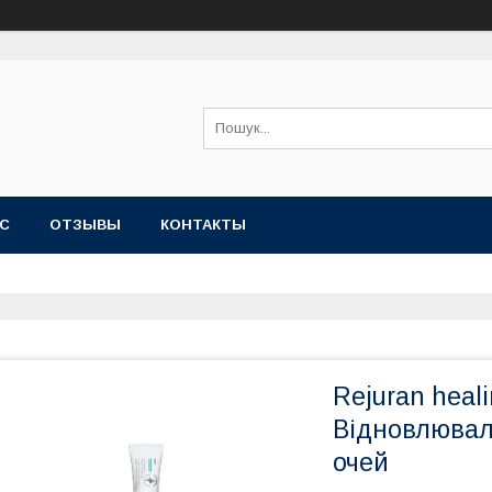
АС
OТЗЫВЫ
КОНТАКТЫ
Rejuran heali
Відновлювал
очей