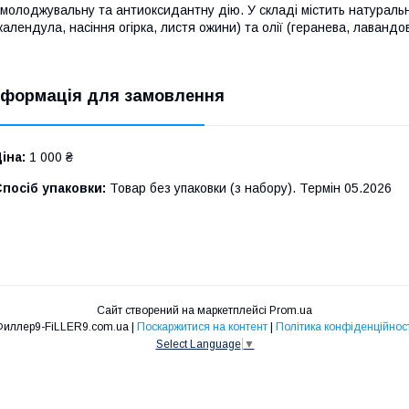
молоджувальну та антиоксидантну дію. У складі містить натуральні 
календула, насіння огірка, листя ожини) та олії (геранева, лавандов
нформація для замовлення
іна:
1 000 ₴
посіб упаковки:
Товар без упаковки (з набору). Термін 05.2026
Сайт створений на маркетплейсі
Prom.ua
Филлер9-FiLLER9.com.ua |
Поскаржитися на контент
|
Політика конфіденційност
Select Language
▼