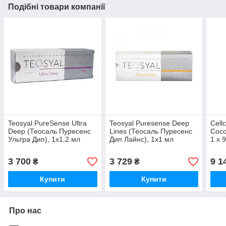
Подібні товари компанії
Teosyal PureSense Ultra
Teosyal Puresense Deep
Cell
Deep (Теосаль Пуресенс
Lines (Теосаль Пуресенс
Coco
Ультра Дип), 1x1,2 мл
Дип Лайнс), 1x1 мл
1 x 9
1 x 
3 700
3 729
9 1
₴
₴
Купити
Купити
Про нас