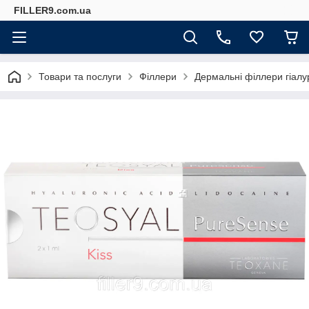
FILLER9.com.ua
Товари та послуги
Філлери
Дермальні філлери гіалур