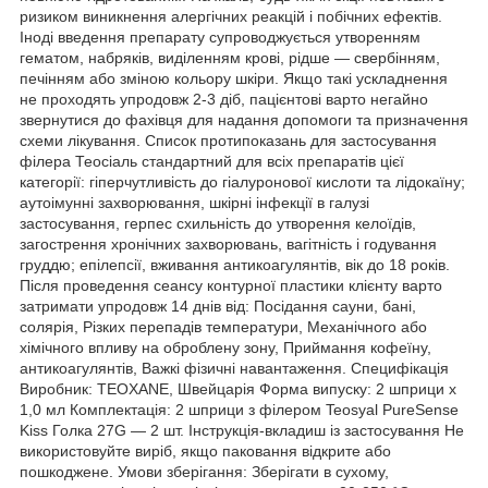
ризиком виникнення алергічних реакцій і побічних ефектів.
Іноді введення препарату супроводжується утворенням
гематом, набряків, виділенням крові, рідше — свербінням,
печінням або зміною кольору шкіри. Якщо такі ускладнення
не проходять упродовж 2-3 діб, пацієнтові варто негайно
звернутися до фахівця для надання допомоги та призначення
схеми лікування. Список протипоказань для застосування
філера Теосіаль стандартний для всіх препаратів цієї
категорії: гіперчутливість до гіалуронової кислоти та лідокаїну;
аутоімунні захворювання, шкірні інфекції в галузі
застосування, герпес схильність до утворення келоїдів,
загострення хронічних захворювань, вагітність і годування
груддю; епілепсії, вживання антикоагулянтів, вік до 18 років.
Після проведення сеансу контурної пластики клієнту варто
затримати упродовж 14 днів від: Посідання сауни, бані,
солярія, Різких перепадів температури, Механічного або
хімічного впливу на оброблену зону, Приймання кофеїну,
антикоагулянтів, Важкі фізичні навантаження. Специфікація
Виробник: TEOXANE, Швейцарія Форма випуску: 2 шприци х
1,0 мл Комплектація: 2 шприци з філером Teosyal PureSense
Kiss Голка 27G — 2 шт. Інструкція-вкладиш із застосування Не
використовуйте виріб, якщо паковання відкрите або
пошкоджене. Умови зберігання: Зберігати в сухому,