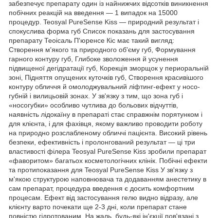
забезпечує препарату один із найнижчих відсотків виникнення
побічних реакцій на введення — 1 випадок на 15000
процедур. Teosyal PureSense Kiss — природний результат і
спокуслива форма губ Список показань для застосування
препарату Теоісаль П'юренсе Кіс має такий вигляд:
Створення м'якого та природного об'єму губ, Формування
гарного контуру губ, Глибоке зволоження й усунення
підвищеної дегідратації губ, Корекція зморщок у периоральній
зоні, Підняття опущених куточків губ, Створення красивішого
контуру обличчя й омолоджувальний ліфтинг-ефект у носо-
губній і вилицьовій зонах. У зв'язку з тим, що зона губ і
«носогубки» особливо чутлива до больових відчуттів,
наявність лідокаїну в препараті стає справжнім порятунком і
для клієнта, і для фахівця, якому важливо проводити роботу
на природно розслабленому обличчі пацієнта. Високий рівень
безпеки, ефективність і пролонгований результат — ці три
властивості філера Teosyal PureSense Kiss зробили препарат
«фаворитом» багатьох косметологічних клінік. Побічні ефекти
та протипоказання для Teosyal PureSense Kiss У зв'язку з
м'якою структурою наповнювача та додаванням анестетику в
сам препарат, процедура введення є досить комфортним
процесам. Ефект від застосування гелю видно відразу, але
клієнту варто почекати ще 2-3 дні, коли препарат стане
повністю гідротованим. На жаль, будь-які ін'єкції пов'язані з