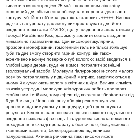
кислоти з концентрацією 25 мг/г і додаванням лідокаїну
створений для збільшення об'єму та створення ідеального
контуру губ. Його об'ємна здатність становить +++++. Висока
рідкість гіалуронату дає змогу використовувати для його
введення тонкі голки 27G 1⁄2, що, у поєднанні з анастетиком у
Teosyal PureSense Kiss, дає змогу зробити сеанс введення
мінімально травматичним. Цей високоретикулярний,
прозорий монофазний, гомогенний гель не тільки збільшує
губи та дає змогу створити гарний контур, він також
ефективно насичує поверхню губ вологою: засіб вводиться в
глибокі шари дерми, куди не в змозі потрапити зовнішні
зволожувальні засоби. Молекули гіалуронової кислоти малого
розміру потрапляють у підшкірний матрикс, закріплюються в
ньому й акумулюють вологу в клітинах шкіри. Велика кількість
зв'язків усередині молекули «гіалуронки» робить препарат
стабільним і стійким, тому ефект від введення зберігається від
6 до 9 місяців. Через пів року або рік рекомендується
провести підтримувальну процедуру, щоб пролонгувати
результат. Кількість наповнювача під час кожного подальшого
введення визначає фахівець. Гіалуронова кислота неживого
походження в складі препарату є безпечною, біосумісною з
тканинами пацієнта, біодеградованою під впливом
гіалуронідази. Активна речовина такої високої якості