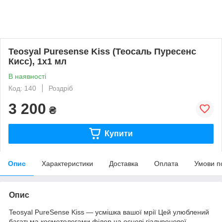
Teosyal Puresense Kiss (Теосаль Пуресенс
Кисс), 1x1 мл
В наявності
Код: 140
Роздріб
3 200
₴
Купити
Опис
Характеристики
Доставка
Оплата
Умови п
Опис
Teosyal PureSense Kiss — усмішка вашої мрії Цей улюблений
багатьма косметологами філер на основі гіалуронової